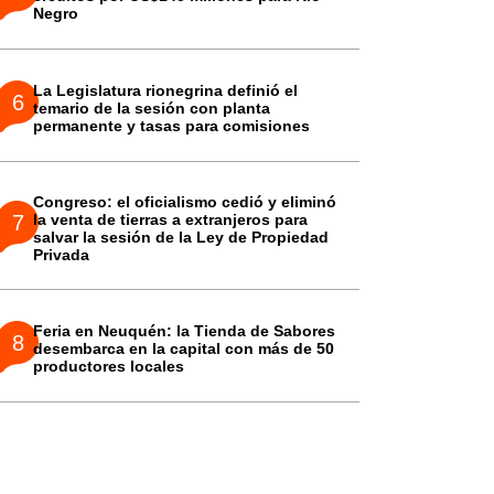
Negro
La Legislatura rionegrina definió el
temario de la sesión con planta
permanente y tasas para comisiones
Congreso: el oficialismo cedió y eliminó
la venta de tierras a extranjeros para
salvar la sesión de la Ley de Propiedad
Privada
Feria en Neuquén: la Tienda de Sabores
desembarca en la capital con más de 50
productores locales