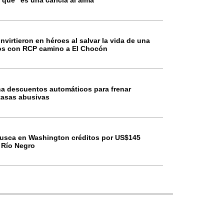
 que “es una caricia al alma”
nvirtieron en héroes al salvar la vida de una
os con RCP camino a El Chocón
a descuentos automáticos para frenar
tasas abusivas
busca en Washington créditos por US$145
 Río Negro