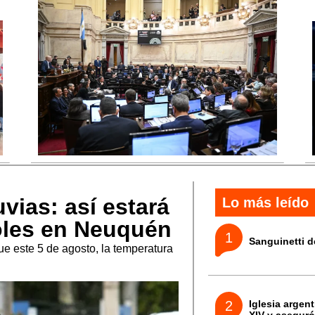
uvias: así estará
Lo más leído
coles en Neuquén
Sanguinetti d
ue este 5 de agosto, la temperatura
Iglesia argen