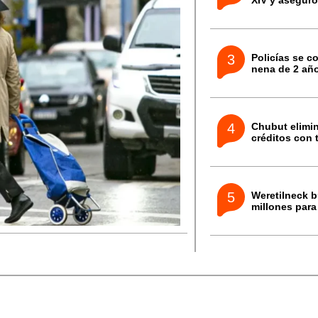
XIV y aseguró
Policías se co
nena de 2 añ
Chubut elimin
créditos con 
Weretilneck 
millones para