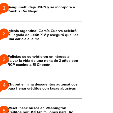
Sanguinetti deja JSRN y se incorpora a
Cambia Río Negro
Iglesia argentina: García Cuerva celebró
la llegada de León XIV y aseguró que “es
una caricia al alma”
Policías se convirtieron en héroes al
salvar la vida de una nena de 2 años con
RCP camino a El Chocón
Chubut elimina descuentos automáticos
para frenar créditos con tasas abusivas
Weretilneck busca en Washington
créditos por US$145 millones para Río