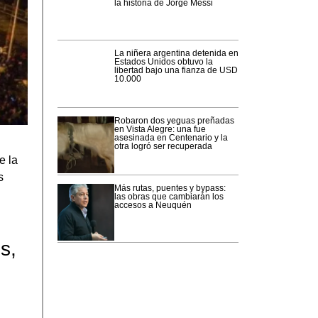
la historia de Jorge Messi
La niñera argentina detenida en
Estados Unidos obtuvo la
libertad bajo una fianza de USD
10.000
Robaron dos yeguas preñadas
en Vista Alegre: una fue
asesinada en Centenario y la
otra logró ser recuperada
e la
s
Más rutas, puentes y bypass:
las obras que cambiarán los
accesos a Neuquén
e
s,