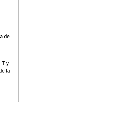
,
o
ra de
 T y
de la