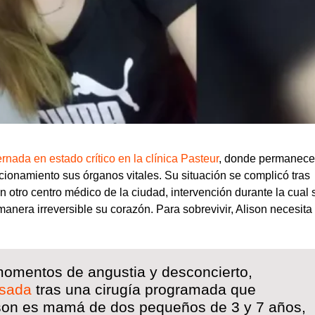
ernada en estado crítico en la clínica Pasteur
, donde permanece
ionamiento sus órganos vitales. Su situación se complicó tras
 otro centro médico de la ciudad, intervención durante la cual s
anera irreversible su corazón. Para sobrevivir, Alison necesita
 momentos de angustia y desconcierto,
nsada
tras una cirugía programada que
ison es mamá de dos pequeños de 3 y 7 años,