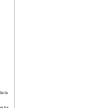
da la
ue ha