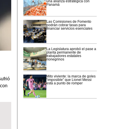
una alianza estratégica con
Panamá
Las Comisiones de Fomento
podrán cobrar tasas para
financiar servicios esenciales
La Legislatura aprobó el pase a
planta permanente de
trabajadores estatales
rionegrinos
Mito viviente: la marca de goles
ufrió
“imposible” que Lionel Messi
está a punto de romper
 con