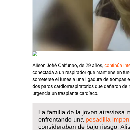
Alison Jofré Calfunao, de 29 años,
continúa int
conectada a un respirador que mantiene en func
someterse el lunes a una ligadura de trompas en
dos paros cardiorrespiratorios que dañaron de m
urgencia un trasplante cardíaco.
La familia de la joven atraviesa
enfrentando una
pesadilla impe
consideraban de bajo riesgo. Al