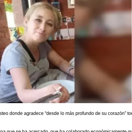
osteo donde agradece “desde lo más profundo de su corazón” to
ona que se ha acercado, que ha colaborado económicamente q