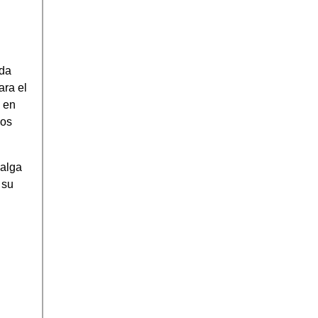
eda
ara el
s en
dos
salga
 su