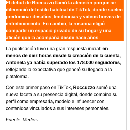
El debut de Roccuzzo llamó la atención porque se
diferenció del estilo habitual de TikTok, donde suelen
predominar desafíos, tendencias y videos breves de
entretenimiento. En cambio, la rosarina eligió
compartir un espacio privado de su hogar y una
afición que la acompaña desde hace años.
La publicación tuvo una gran respuesta inicial:
en
menos de diez horas desde la creación de la cuenta,
Antonela ya había superado los 178.000 seguidores
,
reflejando la expectativa que generó su llegada a la
plataforma.
Con este primer paso en TikTok,
Roccuzzo
sumó una
nueva faceta a su presencia digital, donde combina su
perfil como empresaria, modelo e influencer con
contenidos vinculados a sus intereses personales.
Fuente: Medios