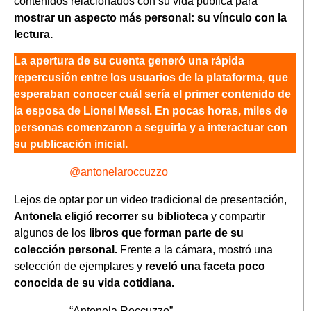
contenidos relacionados con su vida pública para
mostrar un aspecto más personal: su vínculo con la
lectura.
La apertura de su cuenta generó una rápida
repercusión entre los usuarios de la plataforma, que
esperaban conocer cuál sería el primer contenido de
la esposa de Lionel Messi. En pocas horas, miles de
personas comenzaron a seguirla y a interactuar con
su publicación inicial.
@antonelaroccuzzo
Lejos de optar por un video tradicional de presentación,
Antonela eligió recorrer su biblioteca
y compartir
algunos de los
libros que forman parte de su
colección personal.
Frente a la cámara, mostró una
selección de ejemplares y
reveló una faceta poco
conocida de su vida cotidiana.
“Antonela Roccuzzo”