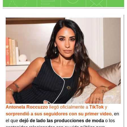
Antonela Roccuzzo
llegó oficialmente a
TikTok
y
sorprendió a sus seguidores con su primer video,
en
el que
dejó de lado las producciones de moda
o los