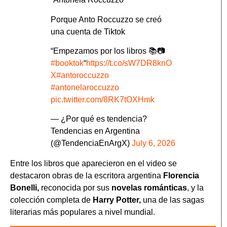
Porque Anto Roccuzzo se creó
una cuenta de Tiktok
“Empezamos por los libros 📚📷
#booktok
“
https://t.co/sW7DR8knO
X
#antoroccuzzo
#antonelaroccuzzo
pic.twitter.com/8RK7tOXHmk
— ¿Por qué es tendencia?
Tendencias en Argentina
(@TendenciaEnArgX)
July 6, 2026
Entre los libros que aparecieron en el video se
destacaron obras de la escritora argentina
Florencia
Bonelli,
reconocida por sus
novelas románticas
, y la
colección completa de
Harry Potter,
una de las sagas
literarias más populares a nivel mundial.