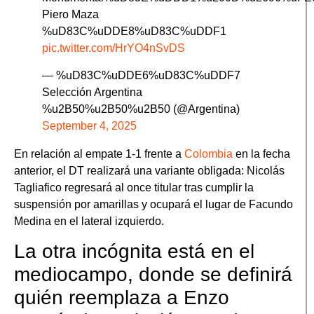
Piero Maza
%uD83C%uDDE8%uD83C%uDDF1
pic.twitter.com/HrYO4nSvDS
— %uD83C%uDDE6%uD83C%uDDF7
Selección Argentina
%u2B50%u2B50%u2B50 (@Argentina)
September 4, 2025
En relación al empate 1-1 frente a
Colombia
en la fecha
anterior, el DT realizará una variante obligada: Nicolás
Tagliafico regresará al once titular tras cumplir la
suspensión por amarillas y ocupará el lugar de Facundo
Medina en el lateral izquierdo.
La otra incógnita está en el
mediocampo, donde se definirá
quién reemplaza a Enzo