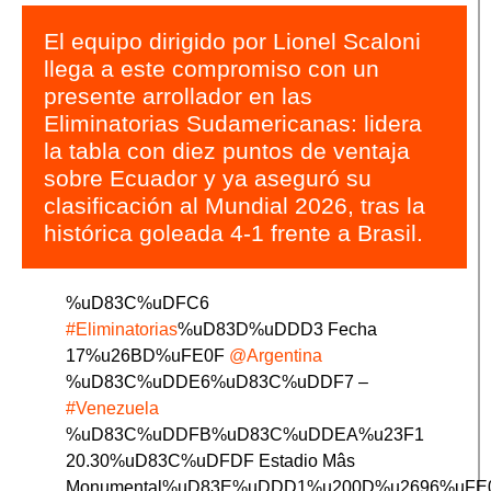
El equipo dirigido por Lionel Scaloni
llega a este compromiso con un
presente arrollador en las
Eliminatorias Sudamericanas: lidera
la tabla con diez puntos de ventaja
sobre Ecuador y ya aseguró su
clasificación al Mundial 2026, tras la
histórica goleada 4-1 frente a Brasil.
%uD83C%uDFC6
#Eliminatorias
%uD83D%uDDD3 Fecha
17%u26BD%uFE0F
@Argentina
%uD83C%uDDE6%uD83C%uDDF7 –
#Venezuela
%uD83C%uDDFB%uD83C%uDDEA%u23F1
20.30%uD83C%uDFDF Estadio Mâs
Monumental%uD83E%uDDD1%u200D%u2696%uFE