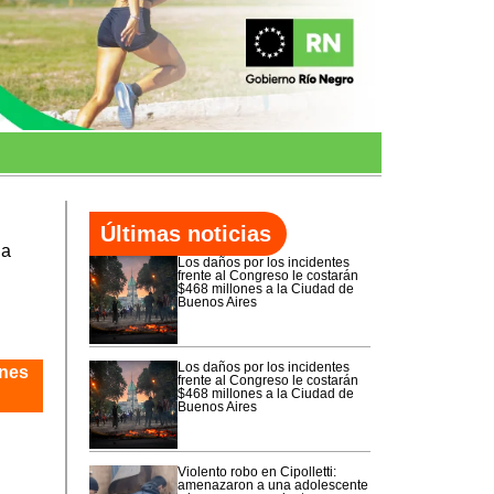
Últimas noticias
na
Los daños por los incidentes
frente al Congreso le costarán
$468 millones a la Ciudad de
Buenos Aires
Los daños por los incidentes
ones
frente al Congreso le costarán
$468 millones a la Ciudad de
Buenos Aires
Violento robo en Cipolletti:
amenazaron a una adolescente