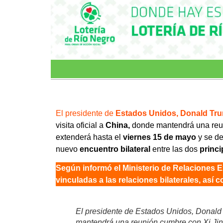
El presidente de
Estados Unidos, Donald Tr
visita oficial a
China,
donde mantendrá una reun
extenderá hasta el
viernes 15 de mayo
y se de
nuevo
encuentro bilateral
entre las dos
princi
Según informó el Ministerio de Relaciones E
vinculadas a las relaciones bilaterales, así
El presidente de Estados Unidos, Donald 
mantendrá una reunión cumbre con Xi Jin