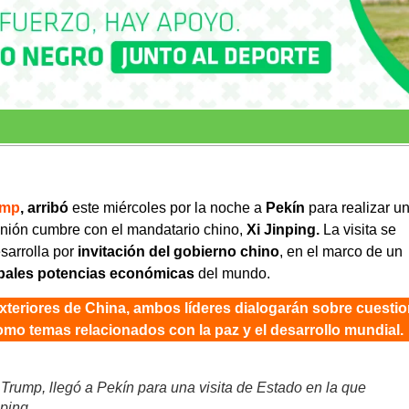
ump
, arribó
este miércoles por la noche a
Pekín
para realizar u
ión cumbre con el mandatario chino,
Xi Jinping.
La visita se
sarrolla por
invitación del gobierno chino
, en el marco de un
pales potencias económicas
del mundo.
xteriores de China, ambos líderes dialogarán sobre cuesti
 como temas relacionados con la paz y el desarrollo mundial.
Trump, llegó a Pekín para una visita de Estado en la que
ping.