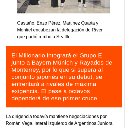
Castaño, Enzo Pérez, Martínez Quarta y
Montiel encabezan la delegación de River
que partió rumbo a Seattle.
El Millonario integrará el Grupo E
junto a Bayern Múnich y Rayados de
Monterrey, por lo que si supera al
conjunto japonés en su debut, se
enfrentará a rivales de máxima
exigencia. El pase a octavos
dependerá de ese primer cruce.
La dirigencia todavía mantiene negociaciones por
Román Vega, lateral izquierdo de Argentinos Juniors.