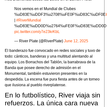
Nos vemos en el Mundial de Clubes
%uD83E%uDDF3%u2708%uFE0F%uD83C%uDF0E
|
#RiverMundial
%uD83E%uDD0D%u2764%uFE0F%uD83E%uDD0D
pic.twitter.com/y7e23krKbL
— River Plate (@RiverPlate)
June 12, 2025
El banderazo fue convocado en redes sociales y tuvo de
todo: cánticos, banderas y una multitud alentando al
equipo. Los Borrachos del Tablón, la barrabrava de la
Banda que posee derecho de admisión en el
Monumental, también estuvieron presentes en la
despedida. La escena fue pura fiesta antes de un torneo
que ilusiona al pueblo riverplatense.
En lo futbolístico, River viaja sin
refuerzos. La única cara nueva