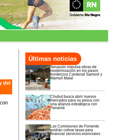
Últimas noticias
Neuquén impulsa obras de
modernización en los pasos
fronterizos Cardenal Samoré y
Mamuil Malal
y del
Chubut busca abrir nuevos
mercados para su pesca con
 con
una alianza estratégica con
Panamá
Las Comisiones de Fomento
podrán cobrar tasas para
financiar servicios esenciales