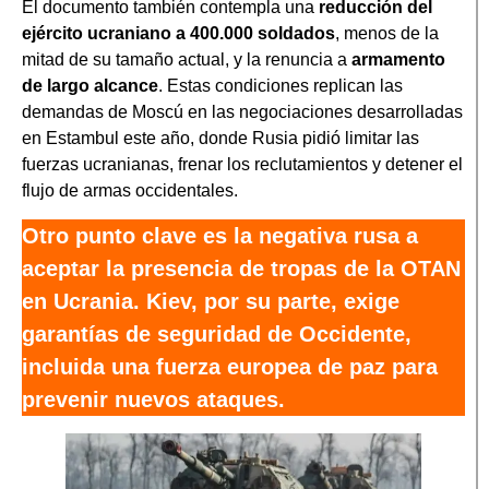
El documento también contempla una
reducción del
ejército ucraniano a 400.000 soldados
, menos de la
mitad de su tamaño actual, y la renuncia a
armamento
de largo alcance
. Estas condiciones replican las
demandas de Moscú en las negociaciones desarrolladas
en Estambul este año, donde Rusia pidió limitar las
fuerzas ucranianas, frenar los reclutamientos y detener el
flujo de armas occidentales.
Otro punto clave es la negativa rusa a
aceptar la presencia de tropas de la OTAN
en Ucrania. Kiev, por su parte, exige
garantías de seguridad de Occidente,
incluida una fuerza europea de paz para
prevenir nuevos ataques.