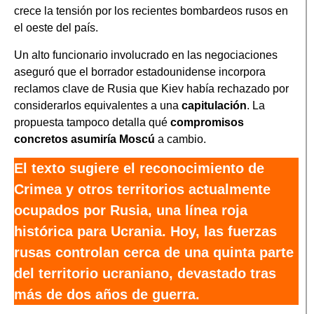
crece la tensión por los recientes bombardeos rusos en
el oeste del país.
Un alto funcionario involucrado en las negociaciones
aseguró que el borrador estadounidense incorpora
reclamos clave de Rusia que Kiev había rechazado por
considerarlos equivalentes a una
capitulación
. La
propuesta tampoco detalla qué
compromisos
concretos asumiría Moscú
a cambio.
El texto sugiere el reconocimiento de
Crimea y otros territorios actualmente
ocupados por Rusia, una línea roja
histórica para Ucrania. Hoy, las fuerzas
rusas controlan cerca de una quinta parte
del territorio ucraniano, devastado tras
más de dos años de guerra.