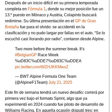
Después de un inicio difícil en su primera temporada
completa en
Fórmula 1
, donde su mejor posición fue un
13.º puesto en Mónaco y Austria, Colapinto buscará
redimirse. Su última presentación en el
GP de Gran
Bretaña
fue para el olvido: se accidentó en la
clasificación y no pudo largar por fallas en el auto. “Se lo
escuchó casi llorando por radio”, contaron desde Alpine.
Two more before the summer break. It’s
#BelgianGP
Race Week
%uD83C%uDDE7%uD83C%uDDEA
pic.twitter.com/WZHJKKMwxZ
— BWT Alpine Formula One Team
(@AlpineF1Team)
July 21, 2025
Este fin de semana tendrá un nuevo desafío: correrá por
primera vez bajo el formato Sprint, algo que ya
experimentó en 2024 cuando fue piloto de desarrollo de
Williams Racing. En aquella ocasión disputó tres: en