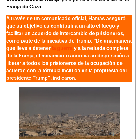
Franja de Gaza.
A través de un comunicado oficial, Hamás aseguró
que su objetivo es contribuir a un alto el fuego y
facilitar un acuerdo de intercambio de prisioneros,
como parte de la iniciativa de Trump. “De una manera
que lleve a detener
la guerra
y a la retirada completa
de la Franja, el movimiento anuncia su disposición a
liberar a todos los prisioneros de la ocupación de
acuerdo con la fórmula incluida en la propuesta del
presidente Trump”, indicaron.