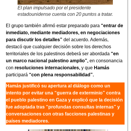
El plan impulsado por el presidente
estadounidense cuenta con 20 puntos a tratar.
El grupo también afirmó estar preparado para
“entrar de
inmediato, mediante mediadores, en negociaciones
para discutir los detalles”
del acuerdo. Además,
destacó que cualquier decisión sobre los derechos
territoriales de los palestinos deberá ser abordada
“en
un marco nacional palestino amplio”,
en consonancia
con
resoluciones internacionales,
y que
Hamás
participará
“con plena responsabilidad”.
Hamás justificó su apertura al diálogo como un
intento por evitar una “guerra de exterminio” contra
el pueblo palestino en Gaza y explicó que la decisión
fue adoptada tras “profundas consultas internas” y
conversaciones con otras facciones palestinas y
países mediadores.