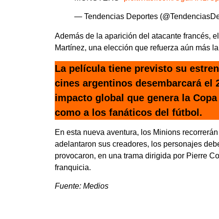
— Tendencias Deportes (@TendenciasD
Además de la aparición del atacante francés, el
Martínez, una elección que refuerza aún más la
La película tiene previsto su estre
cines argentinos desembarcará el 2
impacto global que genera la Copa d
como a los fanáticos del fútbol.
En esta nueva aventura, los Minions recorrerán
adelantaron sus creadores, los personajes deb
provocaron, en una trama dirigida por Pierre Cof
franquicia.
Fuente: Medios