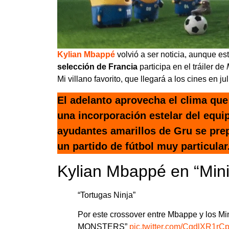
Kylian Mbappé
volvió a ser noticia, aunque es
selección de Francia
participa en el tráiler de
Mi villano favorito, que llegará a los cines en jul
El adelanto aprovecha el clima qu
una incorporación estelar del equi
ayudantes amarillos de Gru se pre
un partido de fútbol muy particular
Kylian Mbappé en “Min
“Tortugas Ninja”
Por este crossover entre Mbappe y los Min
MONSTERS”
pic.twitter.com/CgdlXR1rC