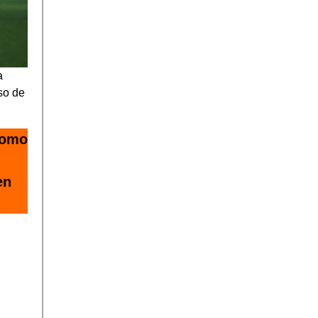
a
so de
como
en