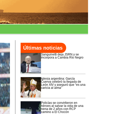
Últimas noticias
Sanguinetti deja JSRN y se
incorpora a Cambia Río Negro
Iglesia argentina: García
Cuerva celebró la llegada de
León XIV y aseguró que “es una
caricia al alma”
Policías se convirtieron en
héroes al salvar la vida de una
nena de 2 años con RCP
camino a El Chocón