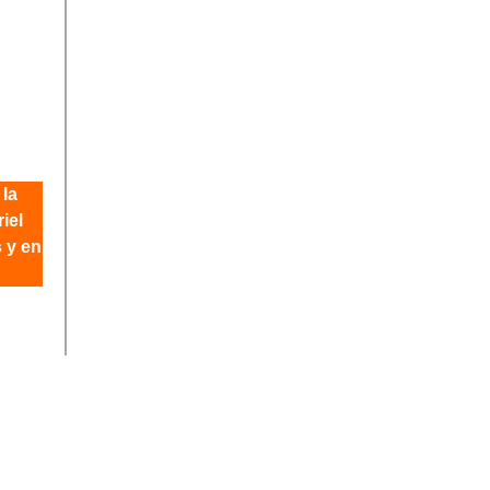
 la
iel
s y en