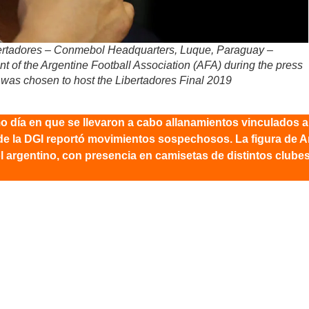
rtadores – Conmebol Headquarters, Luque, Paraguay –
 of the Argentine Football Association (AFA) during the press
was chosen to host the Libertadores Final 2019
 día en que se llevaron a cabo allanamientos vinculados a
de la DGI reportó movimientos sospechosos. La figura de Ar
bol argentino, con presencia en camisetas de distintos clube