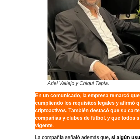
Ariel Vallejo y Chiqui Tapia.
En un comunicado, la empresa remarcó que c
cumpliendo los requisitos legales y afirmó q
criptoactivos. También destacó que su carte
compañías y clubes de fútbol, y que todos s
vigente.
La compañía señaló además que,
si algún us