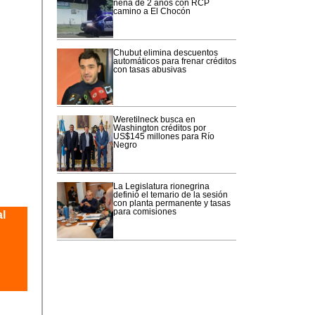
nena de 2 años con RCP
camino a El Chocón
Chubut elimina descuentos
automáticos para frenar créditos
con tasas abusivas
Weretilneck busca en
Washington créditos por
US$145 millones para Río
Negro
La Legislatura rionegrina
definió el temario de la sesión
con planta permanente y tasas
para comisiones
l