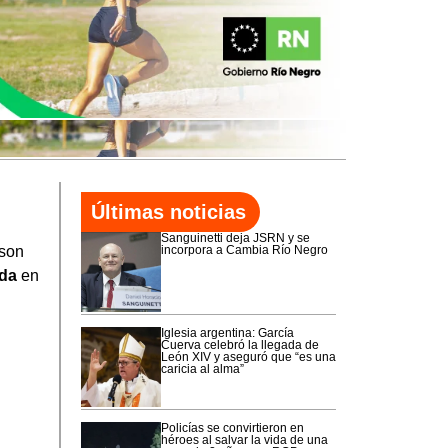
Últimas noticias
Sanguinetti deja JSRN y se
 son
incorpora a Cambia Río Negro
ada
en
Iglesia argentina: García
Cuerva celebró la llegada de
León XIV y aseguró que “es una
caricia al alma”
Policías se convirtieron en
héroes al salvar la vida de una