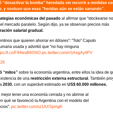
ó “desactivar la bomba” heredada sin recurrir a medidas c
tos, y sostuvo que esas “heridas aún se están sanando”.
rategias económicas del pasado
al afirmar que “stockearse n
 el mercado paralelo. Según dijo, ya se observan precios más
ación salarial gradual.
entinos que quieren ahorrar en dólares”: “Toto” Caputo
inaria usada y advirtió que “no hay ninguna
tps://t.co/F94waB6SNO
pic.twitter.com/nSAxgAy4PV
026
ró “mitos”
sobre la economía argentina, entre ellos la idea de 
existencia de una
restricción externa estructural
. También pro
ia
2030
, con un superávit estimado en
US$ 60.000 millones.
mejor tener una economía cerrada y no abrirse al
n qué se favoreció la Argentina con el modelo del
ocios”.
pic.twitter.com/sz1AXSpmgK