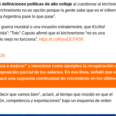
zó
definiciones políticas de alto voltaje
al cuestionar al kirchn
kirchnerismo no es opción porque la gente sabe que es el infiern
la Argentina pase lo que pase”.
uerra mundial o una invasión extraterrestre, que Kicillof
ida”: “Toto” Caputo afirmó que el kirchnerismo “no es una
lo viejo no funciona”.
https://t.co/NavjQCFR56
026
enza a mejorar” y mencionó como ejemplos la recuperación d
mposición parcial de los salarios. En esa línea, señaló que e
stacó una supuesta continuidad de crecimiento en los último
decir que vamos bien”, aclaró, al tiempo que insistió en que el
ión, competencia y exportaciones” bajo un esquema de orden