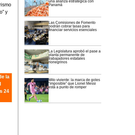
una alianza estratégica con
erismo
Panamá
o” y
Las Comisiones de Fomento
podrán cobrar tasas para
financiar servicios esenciales
La Legislatura aprobó el pase a
planta permanente de
trabajadores estatales
rionegrinos
e la
Mito viviente: la marca de goles
l
“imposible” que Lionel Messi
está a punto de romper
s 24