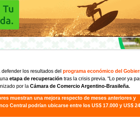
 defender los resultados del
programa económico del Gobie
 una
etapa de recuperación
tras la crisis previa. “Lo peor ya pa
anizado por la
Cámara de Comercio Argentino-Brasileña.
ores muestran una mejora respecto de meses anteriores y
nco Central podrían ubicarse entre los US$ 17.000 y US$ 2