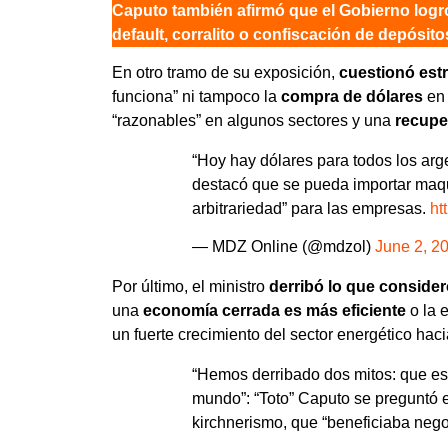
Caputo también afirmó que el Gobierno logr
default, corralito o confiscación de depósi
En otro tramo de su exposición,
cuestionó est
funciona” ni tampoco la
compra de dólares
en
“razonables” en algunos sectores y una
recuper
“Hoy hay dólares para todos los arg
destacó que se pueda importar maqu
arbitrariedad” para las empresas.
ht
— MDZ Online (@mdzol)
June 2, 2
Por último, el ministro
derribó lo que conside
una
economía cerrada
es más eficiente
o la 
un fuerte crecimiento del sector energético hac
“Hemos derribado dos mitos: que es 
mundo”: “Toto” Caputo se preguntó e
kirchnerismo, que “beneficiaba neg