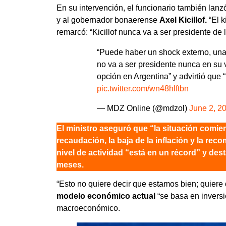
En su intervención, el funcionario también lan
y al gobernador bonaerense
Axel Kicillof.
“El 
remarcó: “Kicillof nunca va a ser presidente de 
“Puede haber un shock externo, una g
no va a ser presidente nunca en su v
opción en Argentina” y advirtió que “
pic.twitter.com/wn48hlftbn
— MDZ Online (@mdzol)
June 2, 2
El ministro aseguró que “la situación comi
recaudación, la baja de la inflación y la reco
nivel de actividad “está en un récord” y de
meses.
“Esto no quiere decir que estamos bien; quiere 
modelo económico actual
“se basa en invers
macroeconómico.