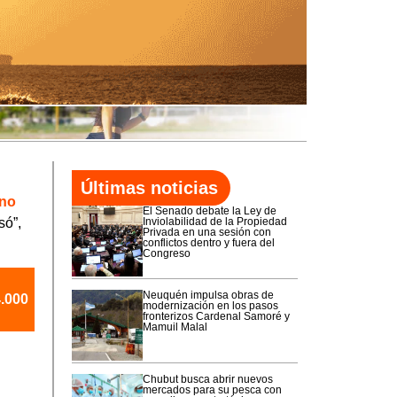
Últimas noticias
rno
El Senado debate la Ley de
só”,
Inviolabilidad de la Propiedad
Privada en una sesión con
conflictos dentro y fuera del
Congreso
Neuquén impulsa obras de
4.000
modernización en los pasos
fronterizos Cardenal Samoré y
Mamuil Malal
Chubut busca abrir nuevos
mercados para su pesca con