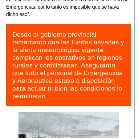
Emergencias, por lo tanto es imposible que se haya
dicho eso”.
Desde el gobierno provincial
remarcaron que las fuertes nevadas y
la alerta meteorológica vigente
complican los operativos en regiones
rurales y cordilleranas. Aseguraron
que todo el personal de Emergencias
y Aeronáutica estuvo a disposición
para actuar ni bien las condiciones lo
permitieran.