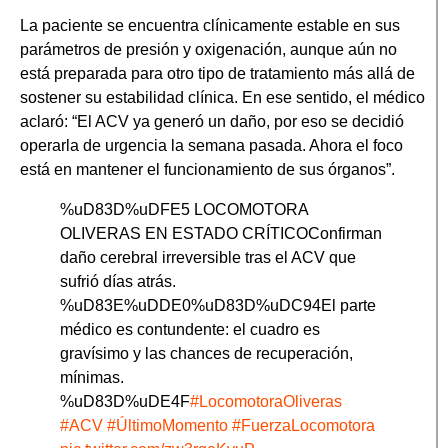
La paciente se encuentra clínicamente estable en sus
parámetros de presión y oxigenación, aunque aún no
está preparada para otro tipo de tratamiento más allá de
sostener su estabilidad clínica. En ese sentido, el médico
aclaró: “El ACV ya generó un daño, por eso se decidió
operarla de urgencia la semana pasada. Ahora el foco
está en mantener el funcionamiento de sus órganos”.
%uD83D%uDFE5 LOCOMOTORA
OLIVERAS EN ESTADO CRÍTICOConfirman
daño cerebral irreversible tras el ACV que
sufrió días atrás.
%uD83E%uDDE0%uD83D%uDC94El parte
médico es contundente: el cuadro es
gravísimo y las chances de recuperación,
mínimas.
%uD83D%uDE4F
#LocomotoraOliveras
#ACV
#ÚltimoMomento
#FuerzaLocomotora