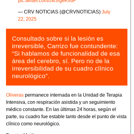
pic.twitter.com/zw3rgeKvuP
— CRV NOTICIAS (@CRVNOTICIAS)
July
22, 2025
Consultado sobre si la lesión es
irreversible, Carrizo fue contundente:
“Si hablamos de funcionalidad de esa
área del cerebro, sí. Pero no de la
irreversibilidad de su cuadro clínico
neurológico”.
Oliveras
permanece internada en la Unidad de Terapia
Intensiva, con respiración asistida y un seguimiento
médico constante. En las últimas 24 horas, según el
parte, su cuadro fue estable tanto desde el punto de vista
clínico como neurológico.