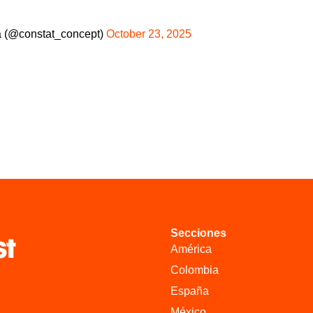
a (@constat_concept)
October 23, 2025
Secciones
América
Colombia
España
México