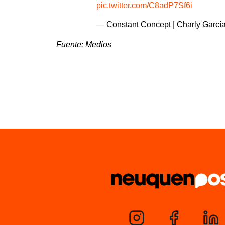
pic.twitter.com/C8adP7Sf6i
— Constant Concept | Charly Garcí
Fuente: Medios