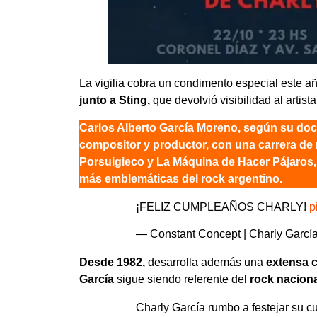
La vigilia cobra un condimento especial este a
junto a Sting,
que devolvió visibilidad al artista
Carlos Alberto García Moreno, según su doc
compositor y productor, con una carrera de 
Porsuigieco y La Máquina de Hacer Pájaros, 
más emblemáticas del rock argentino.
¡FELIZ CUMPLEAÑOS CHARLY!
p
— Constant Concept | Charly Garcí
Desde 1982,
desarrolla además una
extensa c
García
sigue siendo referente del
rock nacion
Charly García rumbo a festejar su c