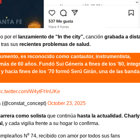
ño por el
lanzamiento de
“In the city”
,
canción
grabada a dist
 tras sus
recientes problemas de salud.
umento, es reconocido como cantautor, instrumentista,
más de 60 años. Fundó Sui Géneris a fines de los ’60, integ
y hacia fines de los ’70 formó Serú Girán, una de las banda
ic.twitter.com/W4ytFHnUKe
a (@constat_concept)
October 23, 2025
arrera como solista
que continúa
hasta la actualidad. Charly
al,
y cada vigilia frente a su hogar lo confirma.
umpleaños N⁰ 74, recibido con amor por todos sus fans