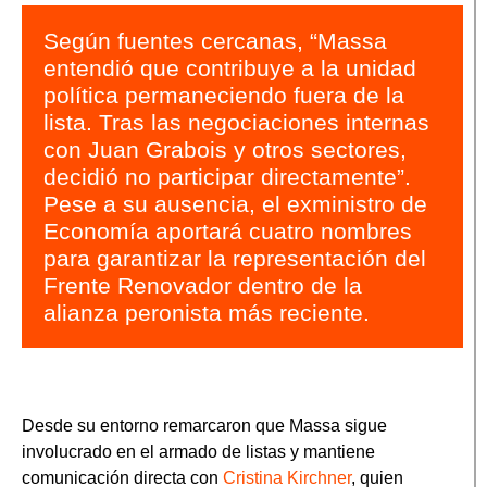
Según fuentes cercanas, “Massa
entendió que contribuye a la unidad
política permaneciendo fuera de la
lista. Tras las negociaciones internas
con Juan Grabois y otros sectores,
decidió no participar directamente”.
Pese a su ausencia, el exministro de
Economía aportará cuatro nombres
para garantizar la representación del
Frente Renovador dentro de la
alianza peronista más reciente.
Desde su entorno remarcaron que Massa sigue
involucrado en el armado de listas y mantiene
comunicación directa con
Cristina Kirchner
, quien