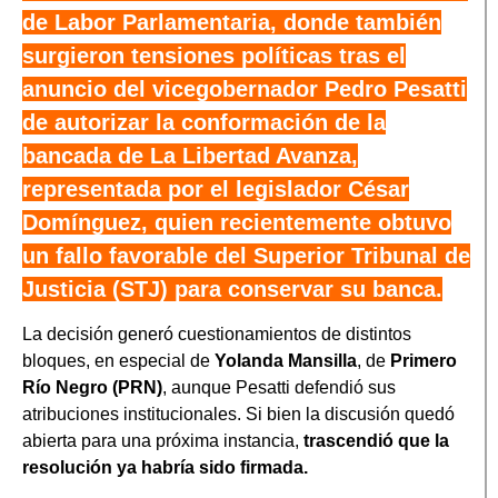
de Labor Parlamentaria, donde también
surgieron tensiones políticas tras el
anuncio del vicegobernador Pedro Pesatti
de autorizar la conformación de la
bancada de La Libertad Avanza,
representada por el legislador César
Domínguez, quien recientemente obtuvo
un fallo favorable del Superior Tribunal de
Justicia (STJ) para conservar su banca.
La decisión generó cuestionamientos de distintos
bloques, en especial de
Yolanda Mansilla
, de
Primero
Río Negro (PRN)
, aunque Pesatti defendió sus
atribuciones institucionales. Si bien la discusión quedó
abierta para una próxima instancia,
trascendió que la
resolución ya habría sido firmada.