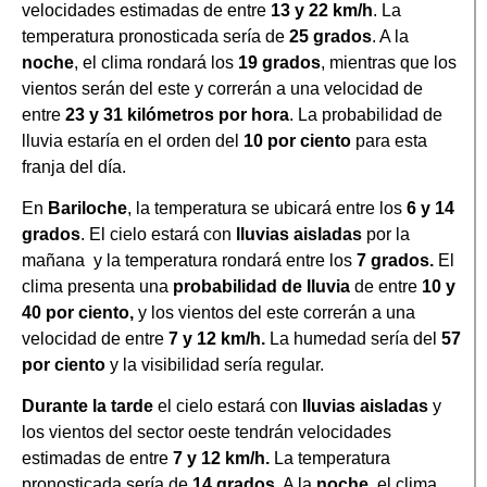
velocidades estimadas de entre
13 y 22 km/h
. La
temperatura pronosticada sería de
25 grados
. A la
noche
, el clima rondará los
19 grados
, mientras que los
vientos serán del este y correrán a una velocidad de
entre
23 y 31
kilómetros por hora
. La probabilidad de
lluvia estaría en el orden del
10 por ciento
para esta
franja del día.
En
Bariloche
, la temperatura se ubicará entre los
6 y 14
grados
. El cielo estará con
lluvias aisladas
por la
mañana y la temperatura rondará entre los
7 grados.
El
clima presenta una
probabilidad de lluvia
de entre
10 y
40 por ciento,
y los vientos del este correrán a una
velocidad de entre
7 y 12 km/h.
La humedad sería del
57
por ciento
y la visibilidad sería regular.
Durante la tarde
el cielo estará con
lluvias aisladas
y
los vientos del sector oeste tendrán velocidades
estimadas de entre
7 y 12 km/h.
La temperatura
pronosticada sería de
14 grados
. A la
noche
, el clima