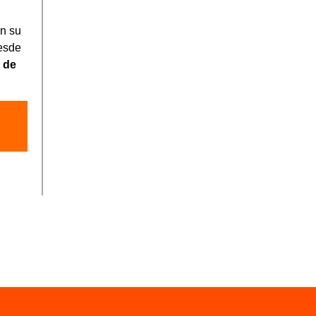
en su
desde
 de