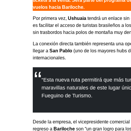
tickets a la venta. Será parte del programa
vuelos hacia Bariloche.
Por primera vez,
Ushuaia
tendrá un enlace sin 
es facilitar el acceso de turistas brasileños a 
sin trasbordos hacia polos de montaña muy d
La conexión directa también representa una opo
llegar a
San Pablo
(uno de los mayores hubs 
internacionales.
“Esta nueva ruta permitirá que más turi
maravillas naturales de este lugar únic
Fueguino de Turismo.
Desde la empresa, el vicepresidente comercial
regreso a
Bariloche
son “un gran logro para los