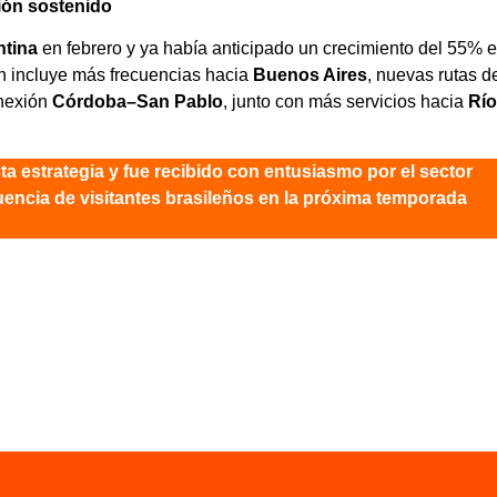
ión sostenido
ntina
en febrero y ya había anticipado un crecimiento del 55% 
n incluye más frecuencias hacia
Buenos Aires
, nuevas rutas 
onexión
Córdoba–San Pablo
, junto con más servicios hacia
Río
a estrategia y fue recibido con entusiasmo por el sector
luencia de visitantes brasileños en la próxima temporada