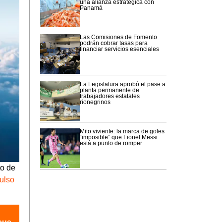
una alianza estratégica con
Panamá
Las Comisiones de Fomento
podrán cobrar tasas para
financiar servicios esenciales
La Legislatura aprobó el pase a
planta permanente de
trabajadores estatales
rionegrinos
Mito viviente: la marca de goles
“imposible” que Lionel Messi
está a punto de romper
to de
ulso