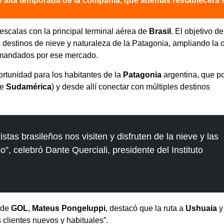
 de alta temporada de la compañía, que además restablecerá 
escalas con la principal terminal aérea de
Brasil
. El objetivo d
los destinos de nieve y naturaleza de la Patagonia, ampliando la o
emandados por ese mercado.
rtunidad para los habitantes de la
Patagonia
argentina, que p
de
Sudamérica
) y desde allí conectar con múltiples destinos
stas brasileños nos visiten y disfruten de la nieve y las
o”, celebró Dante Querciali, presidente del Instituto
 de
GOL
,
Mateus Pongeluppi
, destacó que la ruta a
Ushuaia
y
 clientes nuevos y habituales”.