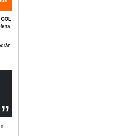
sus
e
GOL
ferta
odrán
 el