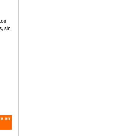
Los
, sin
n
ue en