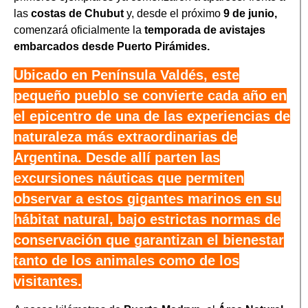
las
costas de Chubut
y, desde el próximo
9 de junio,
comenzará oficialmente la
temporada de avistajes
embarcados desde Puerto Pirámides.
Ubicado en Península Valdés, este
pequeño pueblo se convierte cada año en
el epicentro de una de las experiencias de
naturaleza más extraordinarias de
Argentina. Desde allí parten las
excursiones náuticas que permiten
observar a estos gigantes marinos en su
hábitat natural, bajo estrictas normas de
conservación que garantizan el bienestar
tanto de los animales como de los
visitantes.