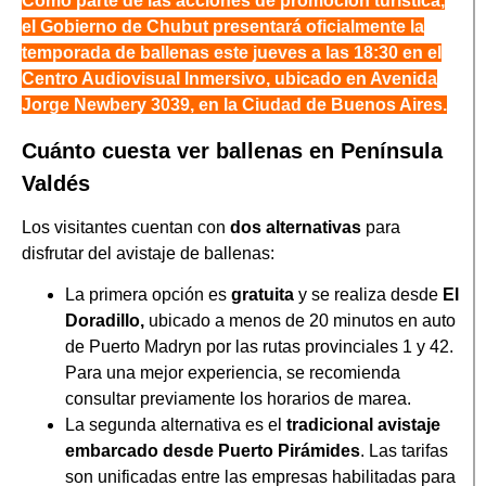
Como parte de las acciones de promoción turística,
el Gobierno de Chubut presentará oficialmente la
temporada de ballenas este jueves a las 18:30 en el
Centro Audiovisual Inmersivo, ubicado en Avenida
Jorge Newbery 3039, en la Ciudad de Buenos Aires.
Cuánto cuesta ver ballenas en Península
Valdés
Los visitantes cuentan con
dos alternativas
para
disfrutar del avistaje de ballenas:
La primera opción es
gratuita
y se realiza desde
El
Doradillo,
ubicado a menos de 20 minutos en auto
de Puerto Madryn por las rutas provinciales 1 y 42.
Para una mejor experiencia, se recomienda
consultar previamente los horarios de marea.
La segunda alternativa es el
tradicional avistaje
embarcado desde Puerto Pirámides
. Las tarifas
son unificadas entre las empresas habilitadas para