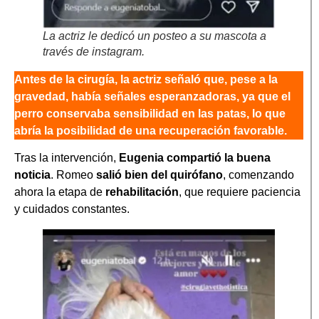
La actriz le dedicó un posteo a su mascota a
través de instagram.
Antes de la cirugía, la actriz señaló que, pese a la
gravedad, había señales esperanzadoras, ya que el
perro conservaba sensibilidad en las patas, lo que
abría la posibilidad de una recuperación favorable.
Tras la intervención,
Eugenia compartió la
buena
noticia
. Romeo
salió bien del quirófano
, comenzando
ahora la etapa de
rehabilitación
, que requiere paciencia
y cuidados constantes.