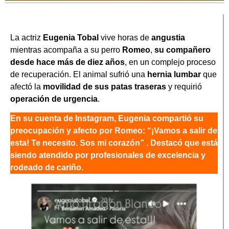
La actriz
Eugenia Tobal
vive horas de
angustia
mientras acompaña a su perro
Romeo
,
su compañero
desde hace más de diez años
, en un complejo proceso
de recuperación. El animal sufrió una
hernia lumbar
que
afectó la
movilidad de sus patas traseras
y requirió
operación de urgencia
.
En su cuenta de Instagram, Eugenia compartió su
preocupación y afecto por Romeo: “¡Vamos a salir de
esta! Te necesito. Sos mi corazón” . Destacó que está
siendo atendido por profesionales de excelencia y
rodeado de cariño.