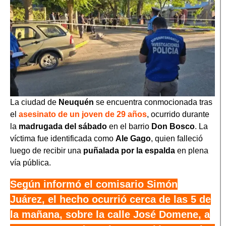
La ciudad de
Neuquén
se encuentra conmocionada tras
el
asesinato de un joven de 29 años
, ocurrido durante
la
madrugada del sábado
en el barrio
Don Bosco
. La
víctima fue identificada como
Ale Gago
, quien falleció
luego de recibir una
puñalada por la espalda
en plena
vía pública.
Según informó el comisario Simón
Juárez, el hecho ocurrió cerca de las 5 de
la mañana, sobre la calle José Domene, a