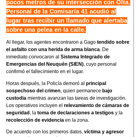
pocos metros de su intersección con Olta.
Personal de la Comisaría 41 acudió al
lugar tras recibir un llamado que alertaba
sobre una pelea en la calle.
Al llegar, los agentes encontraron a Gago
tendido sobre
el asfalto con una herida de arma blanca
. De
inmediato convocaron al
Sistema Integrado de
Emergencias del Neuquén (SIEN)
, cuyo personal
confirmó el fallecimiento en el lugar.
Horas después, la Policía demoró al
principal
sospechoso del crimen
, quien permanece
bajo
custodia
mientras avanzan las tareas de investigación.
Los operativos incluyen el
relevamiento de cámaras de
seguridad
, la
toma de declaraciones a testigos
y la
recolección de evidencia
en la zona.
De acuerdo con los primeros datos,
víctima y agresor