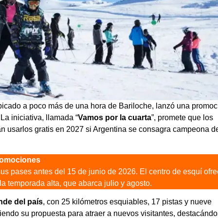
ubicado a poco más de una hora de Bariloche, lanzó una promoc
a iniciativa, llamada “
Vamos por la cuarta
”, promete que los
n usarlos gratis en 2027 si Argentina se consagra campeona d
promociones
us pases antes del 15 de junio de 2026. El centro de esquí ofr
la temporada alta, que abarca julio y agosto.
nde del país
, con 25 kilómetros esquiables, 17 pistas y nueve
endo su propuesta para atraer a nuevos visitantes, destacánd