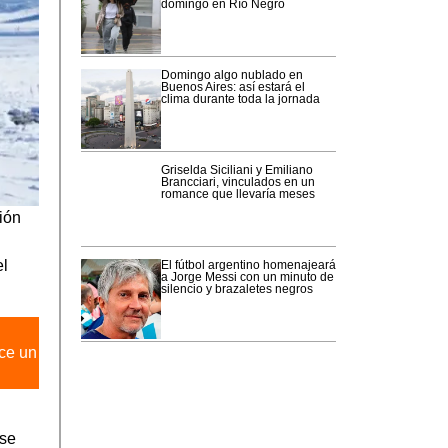
domingo en Río Negro
Domingo algo nublado en
Buenos Aires: así estará el
clima durante toda la jornada
Griselda Siciliani y Emiliano
Brancciari, vinculados en un
romance que llevaría meses
ión
el
El fútbol argentino homenajeará
a Jorge Messi con un minuto de
silencio y brazaletes negros
ece un
ose