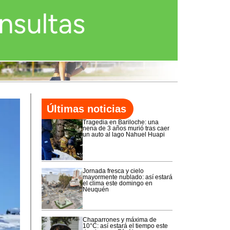
Últimas noticias
Tragedia en Bariloche: una
nena de 3 años murió tras caer
un auto al lago Nahuel Huapi
Jornada fresca y cielo
mayormente nublado: así estará
el clima este domingo en
Neuquén
Chaparrones y máxima de
10°C: así estará el tiempo este