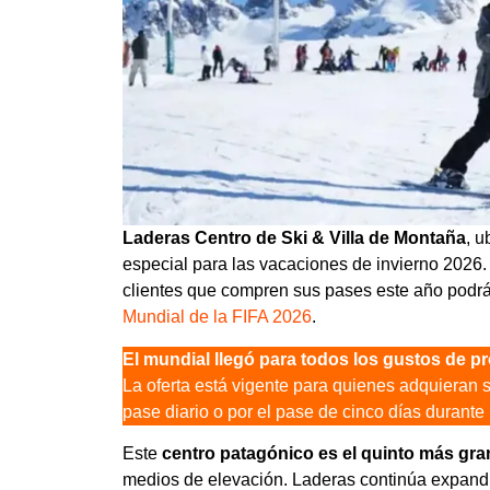
Laderas Centro de Ski & Villa de Montaña
, 
especial para las vacaciones de invierno 2026. L
clientes que compren sus pases este año podrá
Mundial de la FIFA 2026
.
El mundial llegó para todos los gustos de 
La oferta está vigente para quienes adquieran s
pase diario o por el pase de cinco días durante 
Este
centro patagónico es el quinto más gra
medios de elevación. Laderas continúa expandi